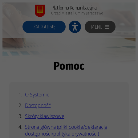
Platforma Komunikacyjna
Urząd Miasta i Gminy Jaraczewo
ZALOGUJ SIĘ
MENU
Pomoc
O Systemie
Dostępność
Skróty klawiszowe
Strona główna (pliki cookie/deklaracja
dostępności/polityka prywatności)