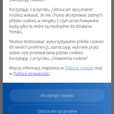
Dokonywanie płatności
Płatność Blue Media
Korzystając z przycisku „Odrzucam opcjonalne”
Płatność KIR ( Paybynet)
możesz wskazać, że nie chcesz akceptować żadnych
plików cookies, w związku z czym przechowywane
Dokonane wpłaty
będą tylko te, które są niezbędne do działania
Tryb demo
Portalu.
Powiadomienia
Możesz dostosować wykorzystywanie plików cookies
do swoich preferencji, zaznaczając wybrane przez
Konsultacje społeczne
siebie cele przetwarzania plików cookies -
Podgląd konsultacji
korzystając z przycisku „Ustawienia cookies”.
Udział w konsultacjach
Więcej informacji znajdziesz w
Polityce cookies
oraz
Zgłaszanie konsultacji
w
Polityce prywatności
.
Moje dane
Czas na odpady
Harmonogram
Akceptuję cookies
Jak segregować?
PSZOK
Odrzucam opcjonalne
Adresy